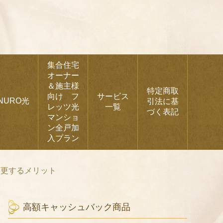
集合住宅
オーナー
＆施主様
特定商取
向け フ
サービス
NURO光
引法に基
レッツ光
一覧
づく表記
マンショ
ン全戸加
入プラン
変更するメリット
高額キャッシュバック商品