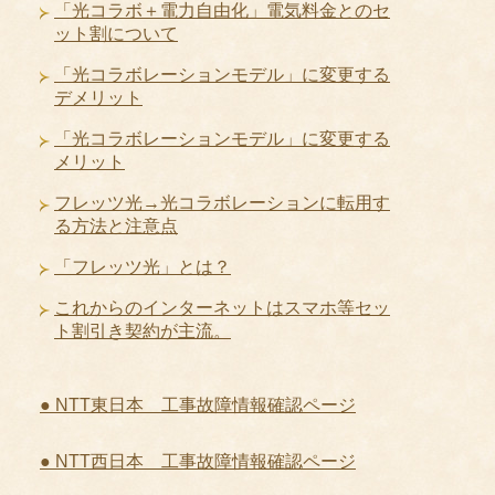
「光コラボ＋電力自由化」電気料金とのセ
ット割について
「光コラボレーションモデル」に変更する
デメリット
「光コラボレーションモデル」に変更する
メリット
フレッツ光→光コラボレーションに転用す
る方法と注意点
「フレッツ光」とは？
これからのインターネットはスマホ等セッ
ト割引き契約が主流。
● NTT東日本 工事故障情報確認ページ
● NTT西日本 工事故障情報確認ページ