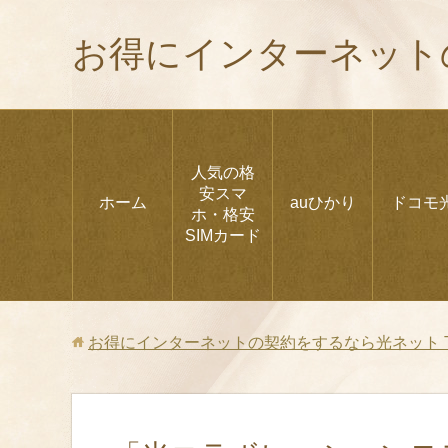
お得にインターネット
人気の格
安スマ
ホーム
auひかり
ドコモ
ホ・格安
SIMカード
お得にインターネットの契約をするなら光ネット