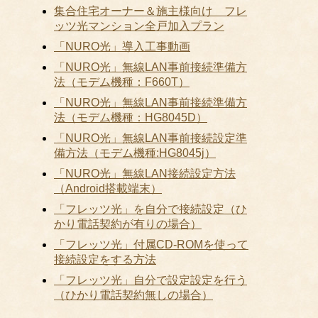
集合住宅オーナー＆施主様向け フレ
ッツ光マンション全戸加入プラン
「NURO光」導入工事動画
「NURO光」無線LAN事前接続準備方
法（モデム機種：F660T）
「NURO光」無線LAN事前接続準備方
法（モデム機種：HG8045D）
「NURO光」無線LAN事前接続設定準
備方法（モデム機種:HG8045j）
「NURO光」無線LAN接続設定方法
（Android搭載端末）
「フレッツ光」を自分で接続設定（ひ
かり電話契約が有りの場合）
「フレッツ光」付属CD-ROMを使って
接続設定をする方法
「フレッツ光」自分で設定設定を行う
（ひかり電話契約無しの場合）