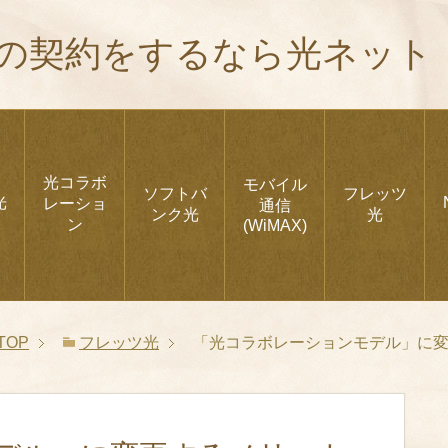
の契約をするなら光ネット
光コラボ
モバイル
ソフトバ
フレッツ
光
レーショ
通信
ンク光
光
ン
(WiMAX)
TOP
フレッツ光
「光コラボレーションモデル」に