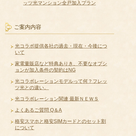
ッツ光マンション全戸加入プラン
ご案内内容
光コラボ提供各社の過去・現在・今後につ
いて
家電量販店など特典ありき、不要なオプシ
ョンが加入条件の契約はNG
光コラボレーションモデルって何？フレッ
ツ光との違い。
光コラボレーション関連 最新ＮＥＷＳ
よくあるご質問 Q＆A
格安スマホと格安SIMカードとのセット割
について