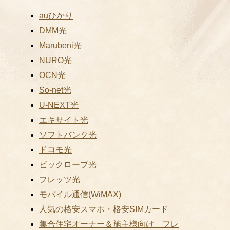
auひかり
DMM光
Marubeni光
NURO光
OCN光
So-net光
U-NEXT光
エキサイト光
ソフトバンク光
ドコモ光
ビックローブ光
フレッツ光
モバイル通信(WiMAX)
人気の格安スマホ・格安SIMカード
集合住宅オーナー＆施主様向け フレ