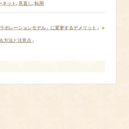
ーネット
,
見直し
,
転用
ラボレーションモデル」に変更するデメリット
」
る方法と注意点
」