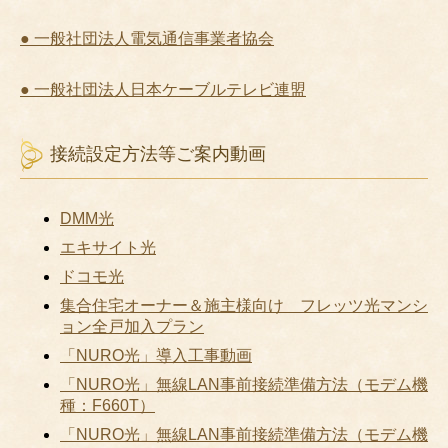
● 一般社団法人電気通信事業者協会
● 一般社団法人日本ケーブルテレビ連盟
接続設定方法等ご案内動画
DMM光
エキサイト光
ドコモ光
集合住宅オーナー＆施主様向け フレッツ光マンシ
ョン全戸加入プラン
「NURO光」導入工事動画
「NURO光」無線LAN事前接続準備方法（モデム機
種：F660T）
「NURO光」無線LAN事前接続準備方法（モデム機