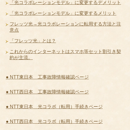
「光コラボレーションモデル」に変更するデメリット
「光コラボレーションモデル」に変更するメリット
フレッツ光→光コラボレーションに転用する方法と注
意点
「フレッツ光」とは？
これからのインターネットはスマホ等セット割引き契
約が主流。
● NTT東日本 工事故障情報確認ページ
● NTT西日本 工事故障情報確認ページ
● NTT東日本 光コラボ（転用）手続きページ
● NTT西日本 光コラボ（転用）手続きページ