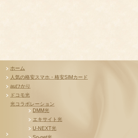
ホーム
人気の格安スマホ・格安SIMカード
auひかり
ドコモ光
光コラボレーション
DMM光
エキサイト光
U-NEXT光
So-net光