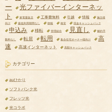
ー
光ファイバーインターネッ
ト
工事費無料
引越
情報
家電量販店
施主様
向け
最低利用期間なし
朗報
格安
現金キャッシュバック
見直し
申込み
移転
管理組合
解約手
転用
高
転居
数料なし
集合住宅オーナー様向け
速
高速インターネット
高額キャッシュバック
カテゴリー
auひかり
ソフトバンク光
フレッツ光
光コラボ