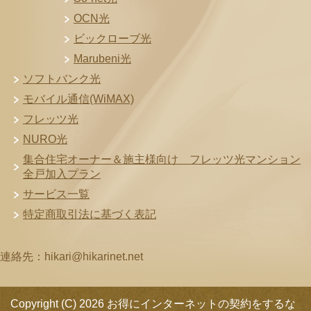
OCN光
ビックローブ光
Marubeni光
ソフトバンク光
モバイル通信(WiMAX)
フレッツ光
NURO光
集合住宅オーナー＆施主様向け フレッツ光マンション
全戸加入プラン
サービス一覧
特定商取引法に基づく表記
連絡先：hikari@hikarinet.net
Copyright (C) 2026 お得にインターネットの契約をするな