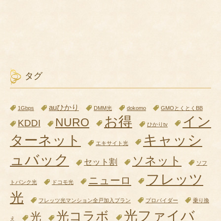
タグ
auひかり
1Gbps
DMM光
dokomo
GMOとくとくBB
お得
イン
NURO
KDDI
ひかりtv
キャッシ
ターネット
エキサイト光
ュバック
ソネット
セット割
ソフ
フレッツ
ニューロ
トバンク光
ドコモ光
光
フレッツ光マンション全戸加入プラン
プロバイダー
乗り換
光ファイバ
光コラボ
光
え