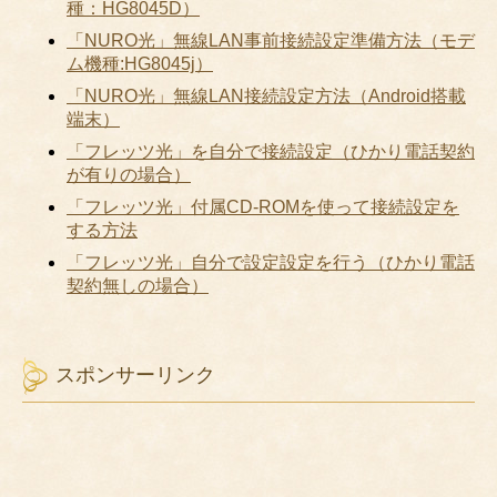
種：HG8045D）
「NURO光」無線LAN事前接続設定準備方法（モデ
ム機種:HG8045j）
「NURO光」無線LAN接続設定方法（Android搭載
端末）
「フレッツ光」を自分で接続設定（ひかり電話契約
が有りの場合）
「フレッツ光」付属CD-ROMを使って接続設定を
する方法
「フレッツ光」自分で設定設定を行う（ひかり電話
契約無しの場合）
スポンサーリンク