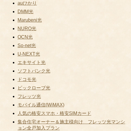
auひかり
DMM光
Marubeni光
NURO光
OCN光
So-net光
U-NEXT光
エキサイト光
ソフトバンク光
ドコモ光
ビックローブ光
フレッツ光
モバイル通信(WiMAX)
人気の格安スマホ・格安SIMカード
集合住宅オーナー＆施主様向け フレッツ光マンシ
ョン全戸加入プラン