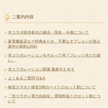
ご案内内容
光コラボ提供各社の過去・現在・今後について
家電量販店など特典ありき、不要なオプションが加入
条件の契約はNG
光コラボレーションモデルって何？フレッツ光との違
い。
光コラボレーション関連 最新ＮＥＷＳ
よくあるご質問 Q＆A
格安スマホと格安SIMカードとのセット割について
「光コラボ＋電力自由化」電気料金とのセット割につ
いて