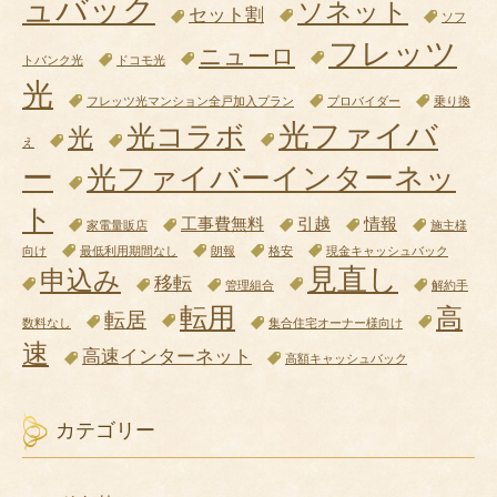
ュバック
ソネット
セット割
ソフ
フレッツ
ニューロ
トバンク光
ドコモ光
光
フレッツ光マンション全戸加入プラン
プロバイダー
乗り換
光ファイバ
光コラボ
光
え
ー
光ファイバーインターネッ
ト
工事費無料
引越
情報
家電量販店
施主様
向け
最低利用期間なし
朗報
格安
現金キャッシュバック
見直し
申込み
移転
管理組合
解約手
転用
高
転居
数料なし
集合住宅オーナー様向け
速
高速インターネット
高額キャッシュバック
カテゴリー