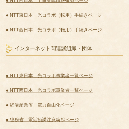
● NTT西日本 工事故障情報確認ページ
● NTT東日本 光コラボ（転用）手続きページ
● NTT西日本 光コラボ（転用）手続きページ
インターネット関連諸組織・団体
● NTT東日本 光コラボ事業者一覧ページ
● NTT西日本 光コラボ事業者一覧ページ
● 経済産業省 電力自由化ページ
● 総務省 電話勧誘注意喚起ページ