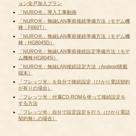
ョン全戸加入プラン
「NURO光」導入工事動画
「NURO光」無線LAN事前接続準備方法（モデム機
種：F660T）
「NURO光」無線LAN事前接続準備方法（モデム機
種：HG8045D）
「NURO光」無線LAN事前接続設定準備方法（モデ
ム機種:HG8045j）
「NURO光」無線LAN接続設定方法（Android搭載
端末）
「フレッツ光」を自分で接続設定（ひかり電話契約
が有りの場合）
「フレッツ光」付属CD-ROMを使って接続設定を
する方法
「フレッツ光」自分で設定設定を行う（ひかり電話
契約無しの場合）