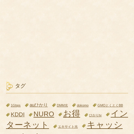
タグ
auひかり
1Gbps
DMM光
dokomo
GMOとくとくBB
お得
イン
NURO
KDDI
ひかりtv
キャッシ
ターネット
エキサイト光