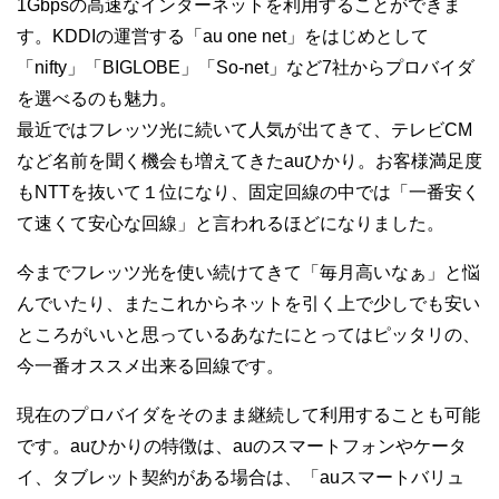
1Gbpsの高速なインターネットを利用することができま
す。KDDIの運営する「au one net」をはじめとして
「nifty」「BIGLOBE」「So-net」など7社からプロバイダ
を選べるのも魅力。
最近ではフレッツ光に続いて人気が出てきて、テレビCM
など名前を聞く機会も増えてきたauひかり。お客様満足度
もNTTを抜いて１位になり、固定回線の中では「一番安く
て速くて安心な回線」と言われるほどになりました。
今までフレッツ光を使い続けてきて「毎月高いなぁ」と悩
んでいたり、またこれからネットを引く上で少しでも安い
ところがいいと思っているあなたにとってはピッタリの、
今一番オススメ出来る回線です。
現在のプロバイダをそのまま継続して利用することも可能
です。auひかりの特徴は、auのスマートフォンやケータ
イ、タブレット契約がある場合は、「auスマートバリュ