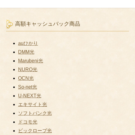
高額キャッシュバック商品
auひかり
DMM光
Marubeni光
NURO光
OCN光
So-net光
U-NEXT光
エキサイト光
ソフトバンク光
ドコモ光
ビックローブ光