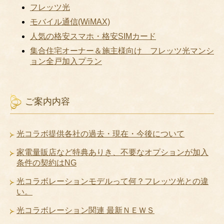
フレッツ光
モバイル通信(WiMAX)
人気の格安スマホ・格安SIMカード
集合住宅オーナー＆施主様向け フレッツ光マンシ
ョン全戸加入プラン
ご案内内容
光コラボ提供各社の過去・現在・今後について
家電量販店など特典ありき、不要なオプションが加入
条件の契約はNG
光コラボレーションモデルって何？フレッツ光との違
い。
光コラボレーション関連 最新ＮＥＷＳ