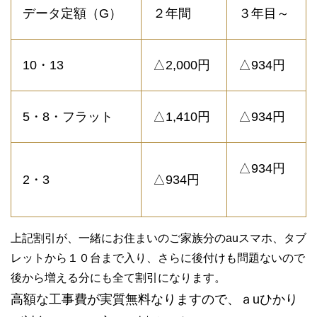
データ定額（G）
２年間
３年目～
10・13
△2,000円
△934円
5・8・フラット
△1,410円
△934円
△934円
2・3
△934円
上記割引が、一緒にお住まいのご家族分のauスマホ、タブ
レットから１０台まで入り、さらに後付けも問題ないので
後から増える分にも全て割引になります。
高額な工事費が実質無料なりますので、
ａ
uひかり