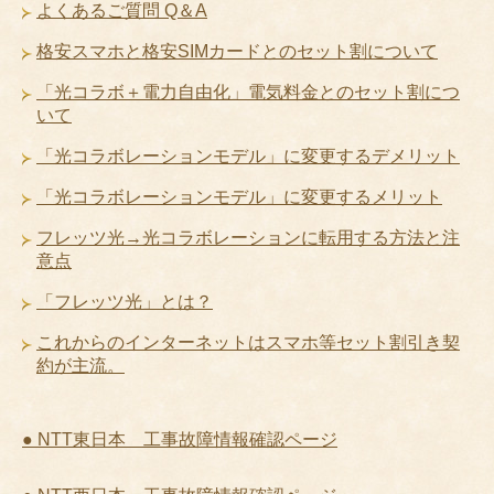
よくあるご質問 Q＆A
格安スマホと格安SIMカードとのセット割について
「光コラボ＋電力自由化」電気料金とのセット割につ
いて
「光コラボレーションモデル」に変更するデメリット
「光コラボレーションモデル」に変更するメリット
フレッツ光→光コラボレーションに転用する方法と注
意点
「フレッツ光」とは？
これからのインターネットはスマホ等セット割引き契
約が主流。
● NTT東日本 工事故障情報確認ページ