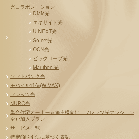
光コラボレーション
DMM光
エキサイト光
U-NEXT光
So-net光
OCN光
ビックローブ光
Marubeni光
ソフトバンク光
モバイル通信(WiMAX)
フレッツ光
NURO光
集合住宅オーナー＆施主様向け フレッツ光マンション
全戸加入プラン
サービス一覧
特定商取引法に基づく表記