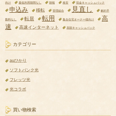
向け
最低利用期間なし
朗報
格安
現金キャッシュバック
見直し
申込み
移転
管理組合
解約手
転用
高
転居
数料なし
集合住宅オーナー様向け
速
高速インターネット
高額キャッシュバック
カテゴリー
auひかり
ソフトバンク光
フレッツ光
光コラボ
買い物検索