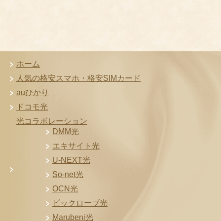
ホーム
人気の格安スマホ・格安SIMカード
auひかり
ドコモ光
光コラボレーション
DMM光
エキサイト光
U-NEXT光
So-net光
OCN光
ビックローブ光
Marubeni光