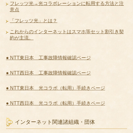
フレッツ光→光コラボレーションに転用する方法と注
意点
「フレッツ光」とは？
これからのインターネットはスマホ等セット割引き契
約が主流。
● NTT東日本 工事故障情報確認ページ
● NTT西日本 工事故障情報確認ページ
● NTT東日本 光コラボ（転用）手続きページ
● NTT西日本 光コラボ（転用）手続きページ
インターネット関連諸組織・団体