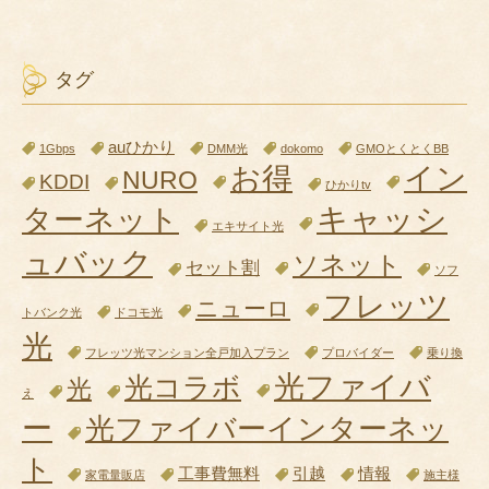
タグ
auひかり
1Gbps
DMM光
dokomo
GMOとくとくBB
お得
イン
NURO
KDDI
ひかりtv
キャッシ
ターネット
エキサイト光
ュバック
ソネット
セット割
ソフ
フレッツ
ニューロ
トバンク光
ドコモ光
光
フレッツ光マンション全戸加入プラン
プロバイダー
乗り換
光ファイバ
光コラボ
光
え
ー
光ファイバーインターネッ
ト
工事費無料
引越
情報
家電量販店
施主様