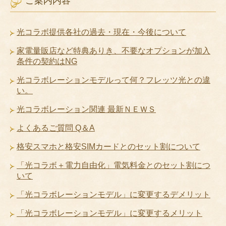
ご案内内容
光コラボ提供各社の過去・現在・今後について
家電量販店など特典ありき、不要なオプションが加入
条件の契約はNG
光コラボレーションモデルって何？フレッツ光との違
い。
光コラボレーション関連 最新ＮＥＷＳ
よくあるご質問 Q＆A
格安スマホと格安SIMカードとのセット割について
「光コラボ＋電力自由化」電気料金とのセット割につ
いて
「光コラボレーションモデル」に変更するデメリット
「光コラボレーションモデル」に変更するメリット