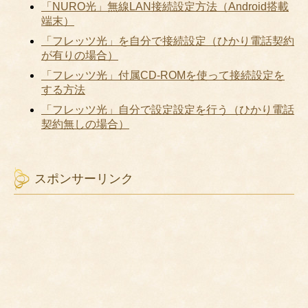
「NURO光」無線LAN接続設定方法（Android搭載
端末）
「フレッツ光」を自分で接続設定（ひかり電話契約
が有りの場合）
「フレッツ光」付属CD-ROMを使って接続設定を
する方法
「フレッツ光」自分で設定設定を行う（ひかり電話
契約無しの場合）
スポンサーリンク