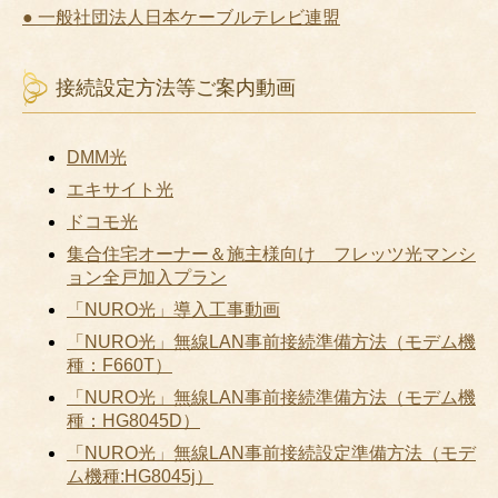
● 一般社団法人日本ケーブルテレビ連盟
接続設定方法等ご案内動画
DMM光
エキサイト光
ドコモ光
集合住宅オーナー＆施主様向け フレッツ光マンシ
ョン全戸加入プラン
「NURO光」導入工事動画
「NURO光」無線LAN事前接続準備方法（モデム機
種：F660T）
「NURO光」無線LAN事前接続準備方法（モデム機
種：HG8045D）
「NURO光」無線LAN事前接続設定準備方法（モデ
ム機種:HG8045j）