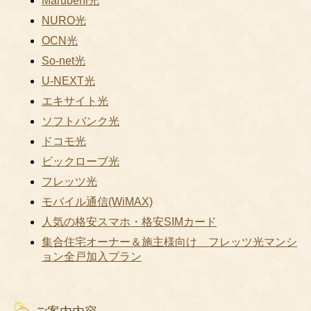
Marubeni光
NURO光
OCN光
So-net光
U-NEXT光
エキサイト光
ソフトバンク光
ドコモ光
ビックローブ光
フレッツ光
モバイル通信(WiMAX)
人気の格安スマホ・格安SIMカード
集合住宅オーナー＆施主様向け フレッツ光マンシ
ョン全戸加入プラン