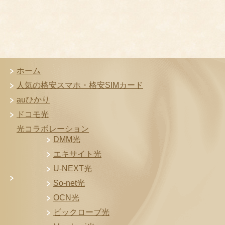
ホーム
人気の格安スマホ・格安SIMカード
auひかり
ドコモ光
光コラボレーション
DMM光
エキサイト光
U-NEXT光
So-net光
OCN光
ビックローブ光