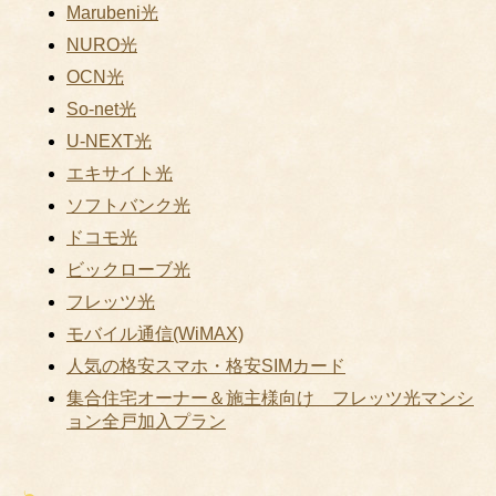
Marubeni光
NURO光
OCN光
So-net光
U-NEXT光
エキサイト光
ソフトバンク光
ドコモ光
ビックローブ光
フレッツ光
モバイル通信(WiMAX)
人気の格安スマホ・格安SIMカード
集合住宅オーナー＆施主様向け フレッツ光マンシ
ョン全戸加入プラン