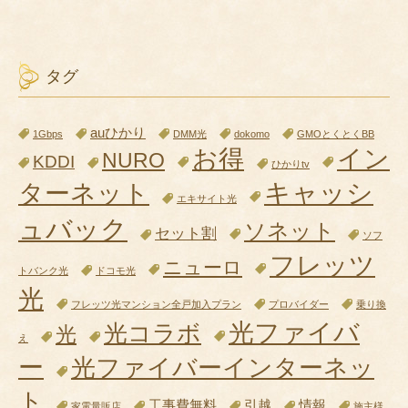
タグ
auひかり
1Gbps
DMM光
dokomo
GMOとくとくBB
お得
イン
NURO
KDDI
ひかりtv
キャッシ
ターネット
エキサイト光
ュバック
ソネット
セット割
ソフ
フレッツ
ニューロ
トバンク光
ドコモ光
光
フレッツ光マンション全戸加入プラン
プロバイダー
乗り換
光ファイバ
光コラボ
光
え
ー
光ファイバーインターネッ
ト
工事費無料
引越
情報
家電量販店
施主様