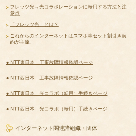
フレッツ光→光コラボレーションに転用する方法と注
意点
「フレッツ光」とは？
これからのインターネットはスマホ等セット割引き契
約が主流。
● NTT東日本 工事故障情報確認ページ
● NTT西日本 工事故障情報確認ページ
● NTT東日本 光コラボ（転用）手続きページ
● NTT西日本 光コラボ（転用）手続きページ
インターネット関連諸組織・団体