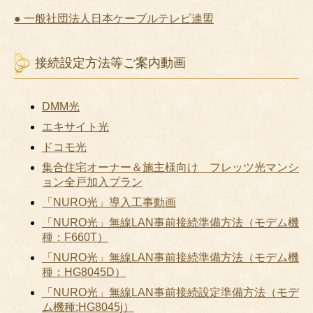
● 一般社団法人日本ケーブルテレビ連盟
接続設定方法等ご案内動画
DMM光
エキサイト光
ドコモ光
集合住宅オーナー＆施主様向け フレッツ光マンシ
ョン全戸加入プラン
「NURO光」導入工事動画
「NURO光」無線LAN事前接続準備方法（モデム機
種：F660T）
「NURO光」無線LAN事前接続準備方法（モデム機
種：HG8045D）
「NURO光」無線LAN事前接続設定準備方法（モデ
ム機種:HG8045j）