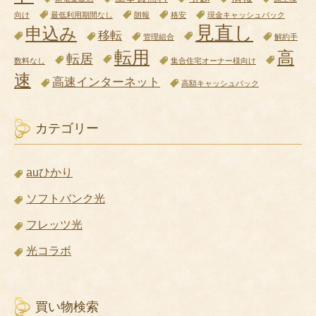
向け
最低利用期間なし
朗報
格安
現金キャッシュバック
見直し
申込み
移転
管理組合
解約手
転用
高
転居
数料なし
集合住宅オーナー様向け
速
高速インターネット
高額キャッシュバック
カテゴリー
auひかり
ソフトバンク光
フレッツ光
光コラボ
買い物検索