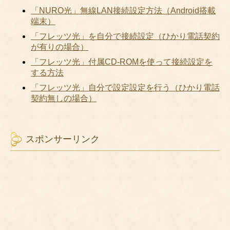
「NURO光」無線LAN接続設定方法（Android搭載
端末）
「フレッツ光」を自分で接続設定（ひかり電話契約
が有りの場合）
「フレッツ光」付属CD-ROMを使って接続設定を
する方法
「フレッツ光」自分で設定設定を行う（ひかり電話
契約無しの場合）
スポンサーリンク