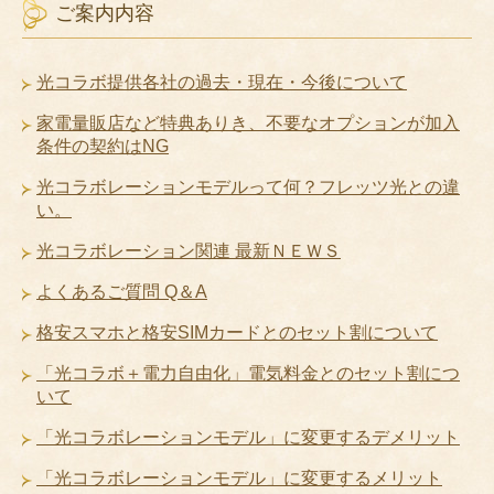
ご案内内容
光コラボ提供各社の過去・現在・今後について
家電量販店など特典ありき、不要なオプションが加入
条件の契約はNG
光コラボレーションモデルって何？フレッツ光との違
い。
光コラボレーション関連 最新ＮＥＷＳ
よくあるご質問 Q＆A
格安スマホと格安SIMカードとのセット割について
「光コラボ＋電力自由化」電気料金とのセット割につ
いて
「光コラボレーションモデル」に変更するデメリット
「光コラボレーションモデル」に変更するメリット